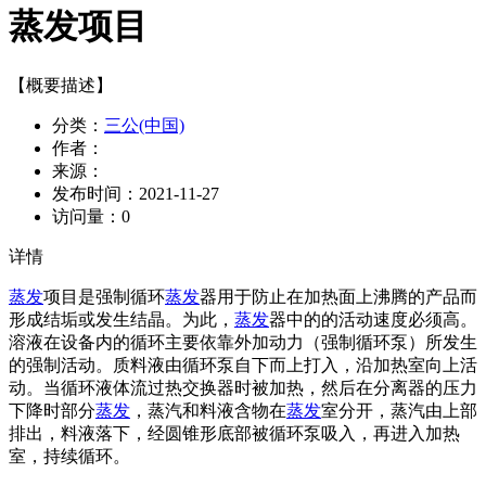
蒸发项目
【概要描述】
分类：
三公(中国)
作者：
来源：
发布时间：
2021-11-27
访问量：
0
详情
蒸发
项目是强制循环
蒸发
器用于防止在加热面上沸腾的产品而
形成结垢或发生结晶。为此，
蒸发
器中的的活动速度必须高。
溶液在设备内的循环主要依靠外加动力（强制循环泵）所发生
的强制活动。质料液由循环泵自下而上打入，沿加热室向上活
动。当循环液体流过热交换器时被加热，然后在分离器的压力
下降时部分
蒸发
，蒸汽和料液含物在
蒸发
室分开，蒸汽由上部
排出，料液落下，经圆锥形底部被循环泵吸入，再进入加热
室，持续循环。