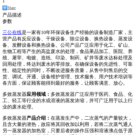
1
Share
产品描述
参数
三公在线
是一家有10年环保设备生产经验的设备制造厂家，主
营产品有反应设备、干燥设备、除尘设备、换热设备、蒸发设
备、发酵设备和换热设备。公司产品广泛应用于化工、矿山、
生物工程等产生的高盐废水的处理，食品果品加工、医院、养
殖、屠宰、电镀、造纸、印染、制药、矿井等废水达标处理及
回用处理，终达到废水的零排放。在确保设备的先进性、可靠
性、稳定性的同时，不断改进服务质量，从售中到售后的交
货、调试、开通、设备维护管理、技术服务、用户技术培训等
各方面，保证顾客能得到最好的服务，让顾客满意、放心。
多效蒸发器
应用领域：
多效蒸发器广泛应用于医药、食品、化
工、轻工等行业的水或溶液的蒸发浓缩，并可广泛用于以上行
业的废水处理。
多效蒸发器
产品介绍：
在蒸发生产中，二次蒸气的产量较大，
且含大量的潜热，故应将其回收加以利用，若将二次蒸气通人
另一蒸发器的加热室，只要后者的操作压强和溶液沸点低于原