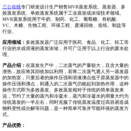
三公在线
专门研发设计生产销售MVR蒸发系统、蒸发器、多
效蒸发系统、单效蒸发系统属于工业蒸发或浓缩技术领域。
MVR蒸发系统用于牛奶、制药、化工、葡萄糖、有机酸、
VC、木糖、生物工程、环保工程、废液回收、造纸、制盐等
行业。
应用领域：
多效蒸发器广泛应用于医药、食品、化工、轻工等
行业的水或溶液的蒸发浓缩，并可广泛用于以上行业的废水处
理。
产品介绍：
在蒸发生产中，二次蒸气的产量较大，且含大量的
潜热，故应将其回收加以利用，若将二次蒸气通人另一蒸发器
的加热室，只要后者的操作压强和溶液沸点低于原蒸发器中的
操作压强和沸点，则通入的二次蒸气仍能起到加热作用，这种
操作方式即为多效蒸发。多效蒸发相对于传统的简单蒸发来
说，节约了大量的蒸汽和冷凝水，蒸汽和冷凝水的用量大约为
传统蒸发的一半左右，同时克服了传统蒸发温度过高容易造成
物料变性或分解等问题，是一种简单可靠并节能环保的蒸发方
式。
产品优势：